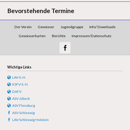
Bevorstehende Termine
Navigation
Der Verein
Gewässer
Jugendgruppe
Info/ Downloads
überspringen
Gewässerkarten
Berichte
Impressum/Datenschutz
Wichtige Links
LAV-S.-H.
KSFV-S.-H.
DAFV
ASV Jübeck
ASV Flensburg
ASV Schleswig
LAV-Schleswig Holstein