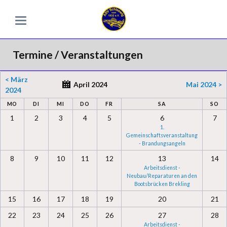
Termine / Veranstaltungen
< März
April 2024
Mai 2024 >
2024
MO
DI
MI
DO
FR
SA
SO
1
2
3
4
5
6
7
1.
Gemeinschaftsveranstaltung
- Brandungsangeln
8
9
10
11
12
13
14
Arbeitsdienst -
Neubau/Reparaturen an den
Bootsbrücken Brekling
15
16
17
18
19
20
21
22
23
24
25
26
27
28
Arbeitsdienst -