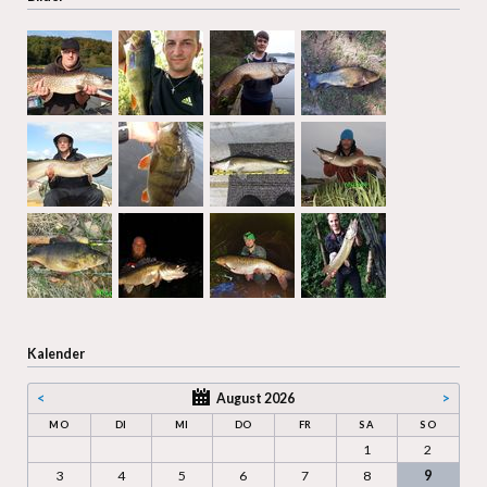
Kalender
<
August 2026
>
MO
DI
MI
DO
FR
SA
SO
1
2
3
4
5
6
7
8
9