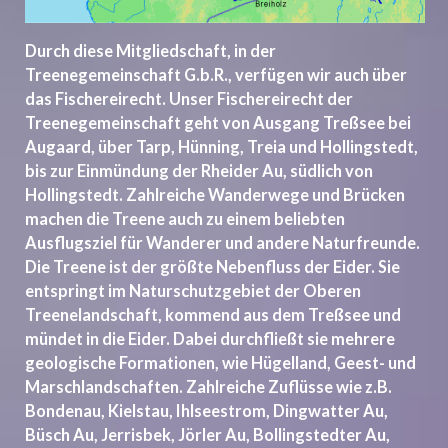
Durch diese Mitgliedschaft, in der
Treenegemeinschaft G.b.R., ver
fügen wir auch über
das Fischereirecht. Unser Fischereirecht der
Treenegemeinschaft geht von Ausgang Treßsee bei
Augaard, über Tarp, Hünning, Treia und Hollingstedt,
bis zur Einmündung der Rheider Au, südlich von
Hollingstedt. Zahlreiche Wanderwege und Brücken
machen die Treene auch zu einem beliebten
Ausflugsziel für Wanderer und andere Naturfreunde.
Die Treene ist der größte Nebenfluss der Eider. Sie
entspringt im Naturschutzgebiet der Oberen
Treenelandschaft, kommend aus dem Treßsee und
mündet in die Eider. Dabei durchfließt sie mehrere
geologische Formationen, wie Hügelland, Geest- und
Marschlandschaften. Zahlreiche Zuflüsse wie z.B.
Bondenau, Kielstau, Ihlseestrom, Dingwatter Au,
Büsch Au, Jerrisbek, Jörler Au, Bollingstedter Au,