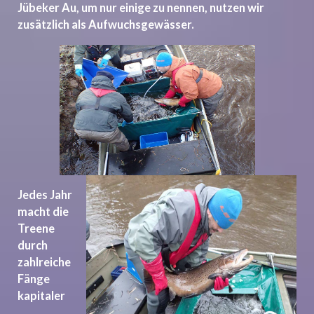
Jübeker Au, um nur einige zu nennen, nutzen wir
zusätzlich als Aufwuchsgewässer.
Jedes Jahr
macht die
Treene
durch
zahlreiche
Fänge
kapitaler