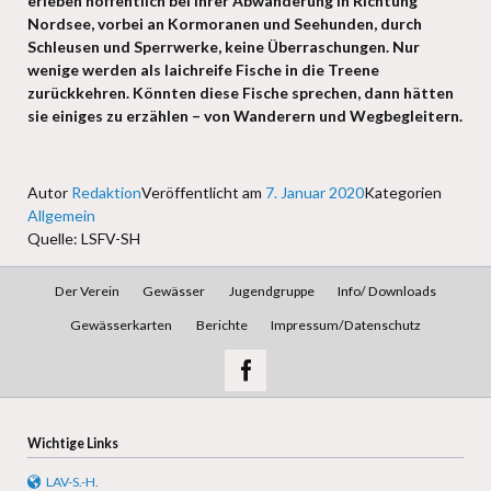
erleben hoffentlich bei ihrer Abwanderung in Richtung
Nordsee, vorbei an Kormoranen und Seehunden, durch
Schleusen und Sperrwerke, keine Überraschungen. Nur
wenige werden als laichreife Fische in die Treene
zurückkehren. Könnten diese Fische sprechen, dann hätten
sie einiges zu erzählen – von Wanderern und Wegbegleitern.
Autor
Redaktion
Veröffentlicht am
7. Januar 2020
Kategorien
Allgemein
Quelle: LSFV-SH
Navigation
Der Verein
Gewässer
Jugendgruppe
Info/ Downloads
überspringen
Gewässerkarten
Berichte
Impressum/Datenschutz
Wichtige Links
LAV-S.-H.