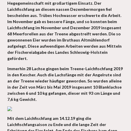
Hegegemeinschaft mit großartigem Einsatz. Der
Laichfischfang an diesem nassen Dezembermorgen fiel
bescheiden aus. Trübes Hochwasser erschwerte die Arbeit.
Im November gab es bessere Fänge, und so konnten beim
Laichfischfang im November und Dezember 2019 insgesamt
68 Meerforellen aus der Treene abgestreift werden. Die so
gewonnenen Eier wurden im Bruthaus Altmühlendorf
aufgelegt. Diese aufwendigen Arbeiten werden aus Mitteln
der Fischereiabgabe des Landes Schleswig-Holstein
gefördert.
Immerhin 28 Lachse gingen beim Treene-Laichfischfang 2019
in den Kescher. Auch die Lachsfänge mit der Angelrute sind
an der Treene wieder häufiger geworden. So wurden alleine
in der Zeit von März bis Mai 2019 insgesamt 10 Blanklachse
zwischen 6 und 10 kg gefangen, dieser mit 93 cm Länge und
7,6 kg Gewicht.
Mit dem Laichfischfang am 14.12.19 ging die
Laichfischfangsaison zu Ende und die lange Zeit der
Erbrütung der Eier folgt. Am Ende des Fischens kam dann