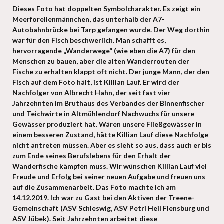
Dieses Foto hat doppelten Symbolcharakter. Es zeigt ein
Meerforellenmännchen, das unterhalb der A7-
Autobahnbrücke bei Tarp gefangen wurde. Der Weg dorthin
war für den Fisch beschwerlich. Man schafft es,
hervorragende „Wanderwege“ (wie eben die A7) für den
Menschen zu bauen, aber die alten Wanderrouten der
Fische zu erhalten klappt oft nicht. Der junge Mann, der den
Fisch auf dem Foto hält, ist Killian Lauf. Er wird der
Nachfolger von Albrecht Hahn, der seit fast vier
Jahrzehnten im Bruthaus des Verbandes der Binnenfischer
und Teichwirte in Altmühlendorf Nachwuchs für unsere
Gewässer produziert hat. Wären unsere Fließgewässer in
einem besseren Zustand, hätte Killian Lauf diese Nachfolge
nicht antreten müssen. Aber es sieht so aus, dass auch er bis
zum Ende seines Berufslebens für den Erhalt der
Wanderfische kämpfen muss. Wir wünschen Killian Lauf viel
Freude und Erfolg bei seiner neuen Aufgabe und freuen uns
auf die Zusammenarbeit. Das Foto machte ich am
14.12.2019. Ich war zu Gast bei den Aktiven der Treene-
Gemeinschaft (ASV Schleswig, ASV Petri Heil Flensburg und
ASV Jübek). Seit Jahrzehnten arbeitet diese