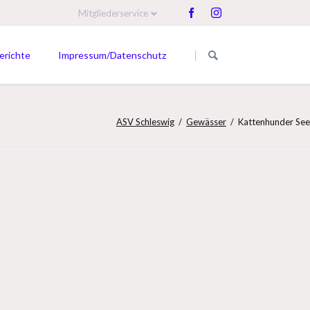
Mitgliederservice
Navigation
Navigation
überspringen
überspringen
erichte
Impressum/Datenschutz
Berichte Mitglieder
Berichte ASV
ASV Schleswig
Gewässer
Kattenhunder See
Fotoalbum
Gefangene Fische
Fischhitparade Raubfisch
Fischhitparade Friedfisch