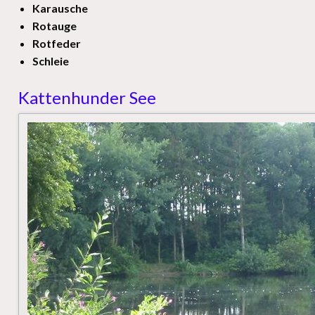
Karausche
Rotauge
Rotfeder
Schleie
Kattenhunder See