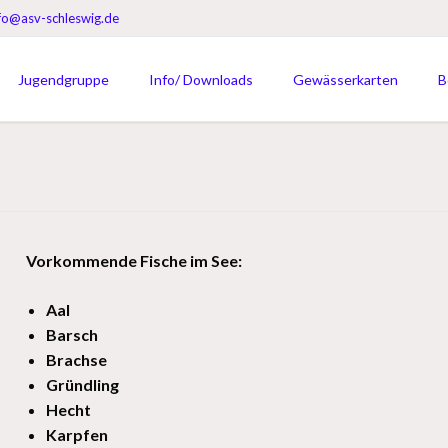
fo@asv-schleswig.de
Jugendgruppe
Info/ Downloads
Gewässerkarten
B
en
Termine Jugendgruppe
Downloads
Gewässerkarten
ee
Berichte Jugendgruppe
Gesetze/Richtlinien
Bildergalerie
Service & Leistungen
Downloads
Kontakt
Vorkommende Fische im See:
 See
###FAQ###
Aal
Barsch
Brachse
ch
Gründling
l
Hecht
Karpfen